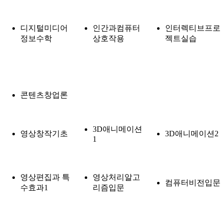
디지털미디어
인간과컴퓨터
인터렉티브프로
정보수학
상호작용
젝트실습
콘텐츠창업론
3D애니메이션
영상창작기초
3D애니메이션2
1
영상편집과 특
영상처리알고
컴퓨터비전입문
수효과1
리즘입문