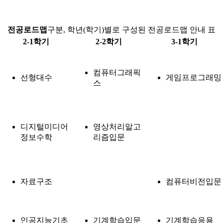
전공로드맵
구분, 학년(학기)별로 구성된 전공로드맵 안내 표
2-1학기
2-2학기
3-1학기
컴퓨터그래픽
선형대수
게임프로그래밍
스
디지털미디어
영상처리알고
정보수학
리즘입문
자료구조
컴퓨터비전입문
인공지능기초
기계학습입문
기계학습응용