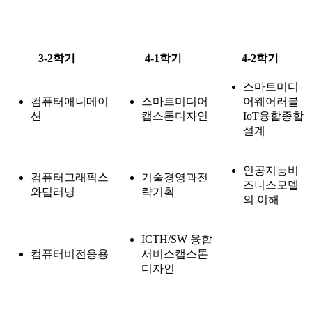
3-2학기
4-1학기
4-2학기
스마트미디
컴퓨터애니메이
스마트미디어
어웨어러블
션
캡스톤디자인
IoT융합종합
설계
인공지능비
컴퓨터그래픽스
기술경영과전
즈니스모델
와딥러닝
략기획
의 이해
ICTH/SW 융합
컴퓨터비전응용
서비스캡스톤
디자인