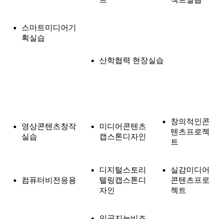
스마트미디어기
획실습
산학협력 현장실습
창의적인콘
영상콘텐츠창작
미디어콘텐츠
텐츠프로젝
실습
캡스톤디자인
트
디지털스토리
실감미디어
컴퓨터비전응용
텔링캡스톤디
콘텐츠프로
자인
젝트
인공지능비즈