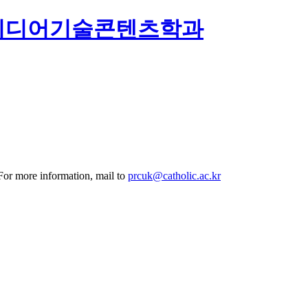
미디어기술콘텐츠학과
 For more information, mail to
prcuk@catholic.ac.kr