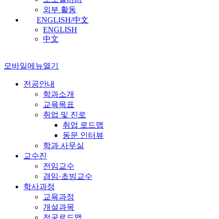
외부 활동
ENGLISH/中文
ENGLISH
中文
모바일메뉴열기
전공안내
학과소개
교육목표
취업 및 진로
취업 로드맵
동문 인터뷰
학과 사무실
교수진
전임교수
겸임·초빙교수
학사과정
교육과정
개설과목
전공로드맵