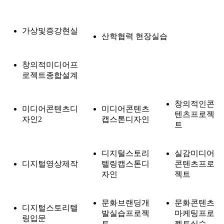
가상및증강현실
산학협력 현장실습
창의적미디어프
로젝트종합설계
창의적인콘
미디어콘텐츠디
미디어콘텐츠
텐츠프로젝
자인2
캡스톤디자인
트
디지털스토리
실감미디어
디지털영상제작
텔링캡스톤디
콘텐츠프로
자인
젝트
문화브랜딩개
문화콘텐츠
디지털스토리텔
발실습프로젝
마케팅프로
링입문
트
젝트실습