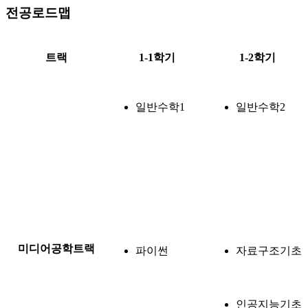
전공로드맵
트랙
1-1학기
1-2학기
일반수학1
일반수학2
미디어공학트랙
파이썬
자료구조기초
인공지능기초