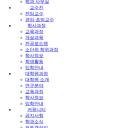
학과 사무실
교수진
전임교수
겸임·초빙교수
학사과정
교육과정
개설과목
전공로드맵
소단위 학위과정
학사정보
학생활동
입학안내
대학원과정
대학원 소개
연구분야
교육과정
학사정보
입학안내
커뮤니티
공지사항
학과소식
포토갤러리