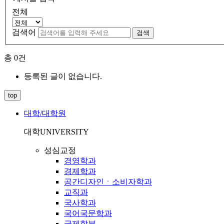
전체
검색어
검색
총
0
건
등록된 글이 없습니다.
top
대학/대학원
대학
UNIVERSITY
성심교정
경영학과
경제학과
공간디자인ㆍ소비자학과
교직과
국사학과
국어국문학과
국제학부