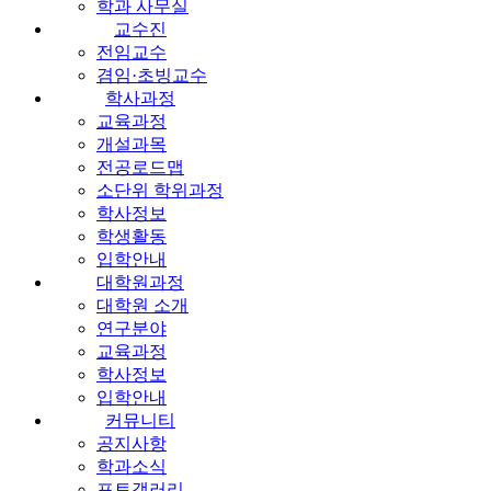
학과 사무실
교수진
전임교수
겸임·초빙교수
학사과정
교육과정
개설과목
전공로드맵
소단위 학위과정
학사정보
학생활동
입학안내
대학원과정
대학원 소개
연구분야
교육과정
학사정보
입학안내
커뮤니티
공지사항
학과소식
포토갤러리