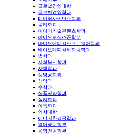
글로벌경영대학
글로벌경영학과
데이터사이언스학과
물리학과
미디어기술콘텐츠학과
바이오로직스공학부
바이오메디컬소프트웨어학과
바이오메디컬화학공학과
법학과
사회복지학과
사회학과
생명공학과
성악과
수학과
식품영양학과
심리학과
아동학과
약학대학
에너지환경공학과
영어영문학부
융합전공학부