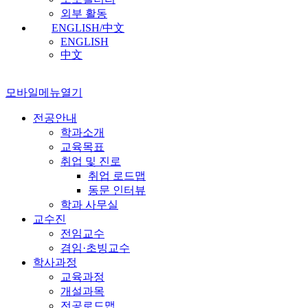
외부 활동
ENGLISH/中文
ENGLISH
中文
모바일메뉴열기
전공안내
학과소개
교육목표
취업 및 진로
취업 로드맵
동문 인터뷰
학과 사무실
교수진
전임교수
겸임·초빙교수
학사과정
교육과정
개설과목
전공로드맵