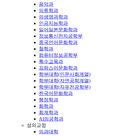
음악과
의류학과
의생명과학과
인공지능학과
일어일본문화학과
정보통신전자공학부
중국언어문화학과
철학과
컴퓨터정보공학부
특수교육과
프랑스어문화학과
학부대학(인문사회계열)
학부대학(자연공학계열)
학부대학(자유전공학부)
한국어문화학과
행정학과
화학과
회계학과
AI의공학과
성의교정
의과대학