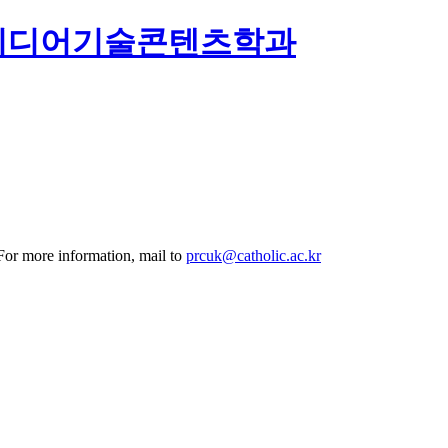
미디어기술콘텐츠학과
 For more information, mail to
prcuk@catholic.ac.kr