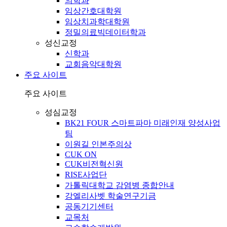
의학과
임상간호대학원
임상치과학대학원
정밀의료빅데이터학과
성신교정
신학과
교회음악대학원
주요 사이트
주요 사이트
성심교정
BK21 FOUR 스마트파마 미래인재 양성사업
팀
이원길 인본주의상
CUK ON
CUK비전혁신원
RISE사업단
가톨릭대학교 감염병 종합안내
강엘리사벳 학술연구기금
공동기기센터
교목처