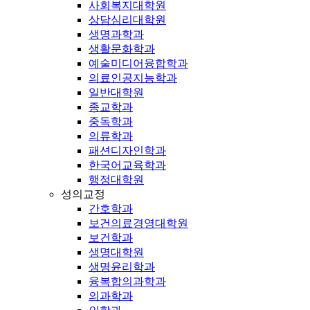
사회복지대학원
상담심리대학원
생명과학과
생활문화학과
예술미디어융합학과
의료인공지능학과
일반대학원
종교학과
중독학과
의류학과
패션디자인학과
한국어교육학과
행정대학원
성의교정
간호학과
보건의료경영대학원
보건학과
생명대학원
생명윤리학과
융복합의과학과
의과학과