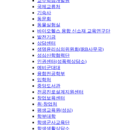
교수학습개발원
국제교류처
기숙사
동문회
동물실험실
바이오헬스 융합 신소재 교육연구단
발전기금
상담센터
생명윤리심의위원회(IRB사무국)
성심산학협력단
인권센터(성폭력상담소)
예비군대대
융합전공학부
입학처
중앙도서관
전공진로설계지원센터
창업보육센터
취·창업처
평생교육원(성심)
학부대학
학생군사교육단
학생생활상담소