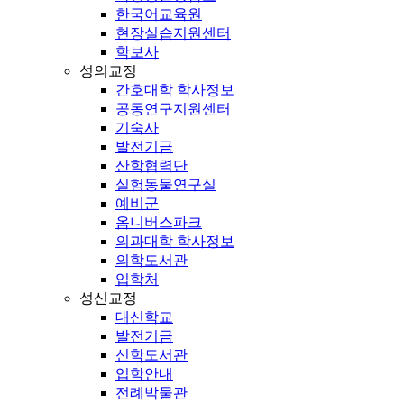
한국어교육원
현장실습지원센터
학보사
성의교정
간호대학 학사정보
공동연구지원센터
기숙사
발전기금
산학협력단
실험동물연구실
예비군
옴니버스파크
의과대학 학사정보
의학도서관
입학처
성신교정
대신학교
발전기금
신학도서관
입학안내
전례박물관