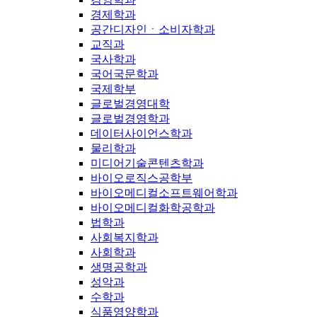
경제학과
공간디자인ㆍ소비자학과
교직과
국사학과
국어국문학과
국제학부
글로벌경영대학
글로벌경영학과
데이터사이언스학과
물리학과
미디어기술콘텐츠학과
바이오로직스공학부
바이오메디컬소프트웨어학과
바이오메디컬화학공학과
법학과
사회복지학과
사회학과
생명공학과
성악과
수학과
식품영양학과